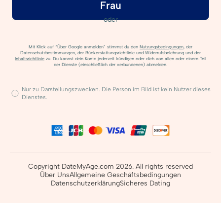
Frau
oder
Mit Klick auf “Über Google anmelden” stimmst du den
Nutzungsbedingungen
, der
Datenschutzbestimmungen
, der
Rückerstattungsrichtlinie und Widerrufsbelehrung
und der
Inhaltsrichtlinie
zu. Du kannst dein Konto jederzeit kündigen oder dich von allen oder einem Teil
der Dienste (einschließlich der verbundenen) abmelden.
Nur zu Darstellungszwecken. Die Person im Bild ist kein Nutzer dieses
Dienstes.
Copyright DateMyAge.com 2026. All rights reserved
Über Uns
Allgemeine Geschäftsbedingungen
Datenschutzerklärung
Sicheres Dating