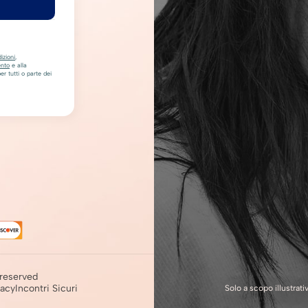
izioni
,
ento
e alla
r tutti o parte dei
 reserved
vacy
Incontri Sicuri
Solo a scopo illustrat