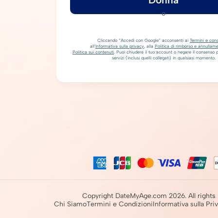
o
Cliccando “Accedi con Google” acconsenti ai
Termini e cond
all’
Informativa sulla privacy
, alla
Politica di rimborso e annullam
Politica sui contenuti
. Puoi chiudere il tuo account o negare il consenso pe
servizi (inclusi quelli collegati) in qualsiasi momento.
Copyright DateMyAge.com 2026. All rights
Chi Siamo
Termini e Condizioni
Informativa sulla Pri