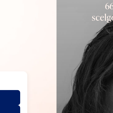
66
scel