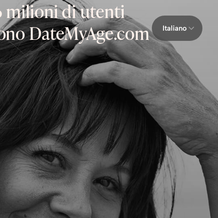
 milioni di utenti
gono DateMyAge.com
Italiano